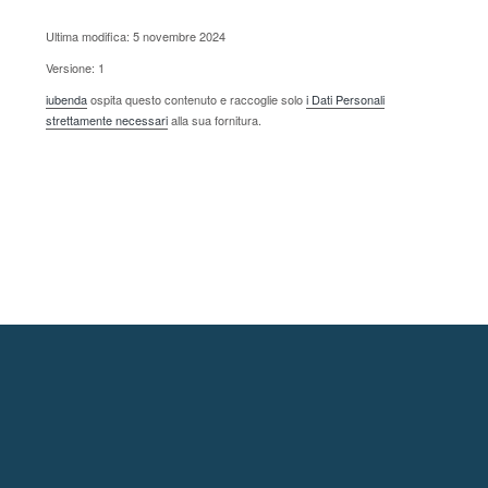
Ultima modifica: 5 novembre 2024
Versione: 1
iubenda
ospita questo contenuto e raccoglie solo
i Dati Personali
strettamente necessari
alla sua fornitura.